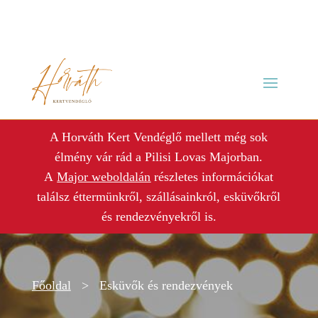
A Horváth Kert Vendéglő mellett még sok
élmény vár rád a Pilisi Lovas Majorban.
A
Major weboldalán
részletes információkat
találsz éttermünkről, szállásainkról, esküvőkről
és rendezvényekről is.
Főoldal
> Esküvők és rendezvények